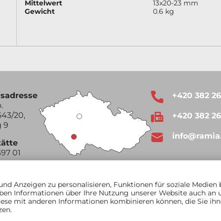
Mittelwert
13x20-23 mm
Gewicht
0.6 kg
sadresse
+420 382 2
.
43/20,
+420 382 2
 9
info@ramia
tätte
397 01
Google Maps
nd Anzeigen zu personalisieren, Funktionen für soziale Medien 
ben Informationen über Ihre Nutzung unserer Website auch an un
ese mit anderen Informationen kombinieren können, die Sie ihne
zen.