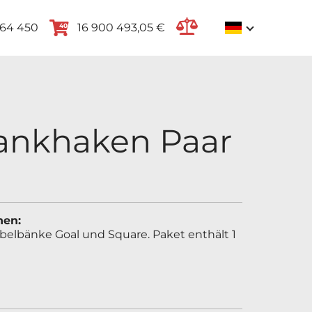
264 450
16 900 493,05 €
40
Bankhaken Paar
nen:
belbänke Goal und Square. Paket enthält 1