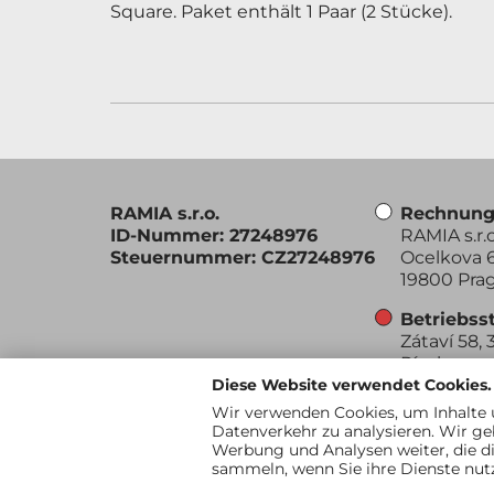
Square. Paket enthält 1 Paar (2 Stücke).
RAMIA s.r.o.
Rechnung
ID-Nummer: 27248976
RAMIA s.r.o
Steuernummer: CZ27248976
Ocelkova 6
19800 Prag
Betriebss
Zátaví 58, 
Písek
Diese Website verwendet Cookies.
Wir verwenden Cookies, um Inhalte u
Datenverkehr zu analysieren. Wir ge
Werbung und Analysen weiter, die di
sammeln, wenn Sie ihre Dienste nut