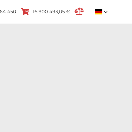
264 450
16 900 493,05 €
40