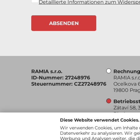
Detaillierte Informationen zum Widersp
ABSENDEN
RAMIA s.r.o.
Rechnung
ID-Nummer: 27248976
RAMIA s.r.o
Steuernummer: CZ27248976
Ocelkova 6
19800 Prag
Betriebss
Zátaví 58, 
Písek
Diese Website verwendet Cookies.
Wir verwenden Cookies, um Inhalte u
Datenverkehr zu analysieren. Wir ge
Werbung und Analysen weiter, die di