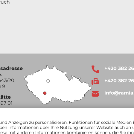
ruch
sadresse
+420 382 2
.
43/20,
+420 382 2
 9
info@ramia
tätte
397 01
Google Maps
nd Anzeigen zu personalisieren, Funktionen für soziale Medien 
ben Informationen über Ihre Nutzung unserer Website auch an un
ese mit anderen Informationen kombinieren können, die Sie ihne