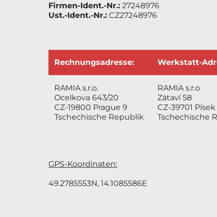
Firmen-Ident.-Nr.:
27248976
Ust.-Ident.-Nr.:
CZ27248976
Rechnungsadresse:
Werkstatt-Adr
RAMIA s.r.o.
RAMIA s.r.o
Ocelkova 643/20
Zátaví 58
CZ-19800 Prague 9
CZ-39701 Písek
Tschechische Republik
Tschechische 
GPS-Koordinaten:
49.2785553N, 14.1085586E